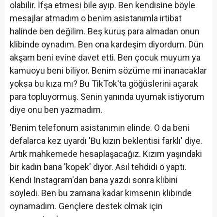
olabilir. İfşa etmesi bile ayıp. Ben kendisine böyle
mesajlar atmadım o benim asistanımla irtibat
halinde ben değilim. Beş kuruş para almadan onun
klibinde oynadım. Ben ona kardeşim diyordum. Dün
akşam beni evine davet etti. Ben çocuk muyum ya
kamuoyu beni biliyor. Benim sözüme mi inanacaklar
yoksa bu kıza mı? Bu TikTok'ta göğüslerini açarak
para topluyormuş. Senin yanında uyumak istiyorum
diye onu ben yazmadım.
'Benim telefonum asistanımın elinde. O da beni
defalarca kez uyardı 'Bu kızın beklentisi farklı' diye.
Artık mahkemede hesaplaşacağız. Kızım yaşındaki
bir kadın bana 'köpek' diyor. Asıl tehdidi o yaptı.
Kendi Instagram'dan bana yazdı sonra klibini
söyledi. Ben bu zamana kadar kimsenin klibinde
oynamadım. Gençlere destek olmak için