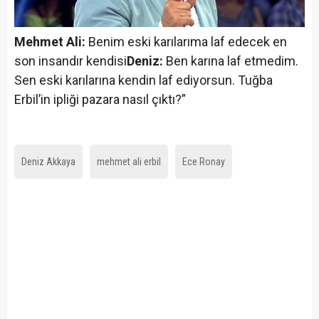
Mehmet Ali:
Benim eski karılarıma laf edecek en
son insandır kendisi
Deniz:
Ben karına laf etmedim.
Sen eski karılarına kendin laf ediyorsun. Tuğba
Erbil’in ipliği pazara nasıl çıktı?”
Deniz Akkaya
mehmet ali erbil
Ece Ronay