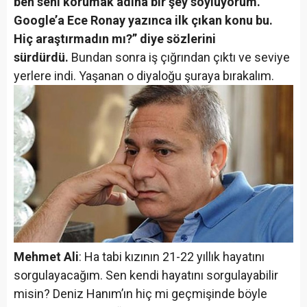
ben seni korumak adına bir şey söylüyorum.
Google’a Ece Ronay yazınca ilk çıkan konu bu.
Hiç araştırmadın mı?” diye sözlerini
sürdürdü.
Bundan sonra iş çığrından çıktı ve seviye
yerlere indi. Yaşanan o diyaloğu şuraya bırakalım.
Mehmet Ali
: Ha tabi kızının 21-22 yıllık hayatını
sorgulayacağım. Sen kendi hayatını sorgulayabilir
misin? Deniz Hanım’ın hiç mi geçmişinde böyle