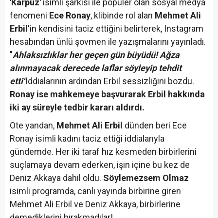
'Karpuz'
isimli şarkısı ile popüler olan sosyal medya
fenomeni
Ece Ronay
, klibinde rol alan
Mehmet Ali
Erbil
'in kendisini taciz ettiğini belirterek, Instagram
hesabından ünlü şovmen ile yazışmalarını yayınladı.
"
Ahlaksızlıklar her geçen gün büyüdü! Ağza
alınmayacak derecede laflar söyleyip tehdit
etti"
iddialarının ardından Erbil sessizliğini bozdu.
Ronay ise mahkemeye başvurarak Erbil hakkında
iki ay süreyle tedbir kararı aldırdı.
Öte yandan,
Mehmet Ali Erbil
dünden beri Ece
Ronay isimli kadını taciz ettiği iddialarıyla
gündemde. Her iki taraf hız kesmeden birbirlerini
suçlamaya devam ederken, işin içine bu kez de
Deniz Akkaya dahil oldu.
Söylemezsem Olmaz
isimli programda, canlı yayında birbirine giren
Mehmet Ali Erbil ve Deniz Akkaya, birbirlerine
demediklerini bırakmadılar!