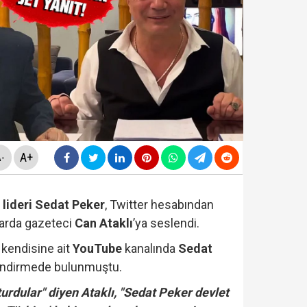
da yeni skandal... Telefonundan mide bulandıran yazışm
nüne taşındı... Altın fiyatları gaza bastı!
yasa teklifinde" neler yer alacak? Bazı suçlar ve Öca
rüşvet skandalının' görüntüleri ortaya çıktı! ‘Oraya koy
A+
-
 lideri Sedat Peker
, Twitter hesabından
larda gazeteci
Can Ataklı
’ya seslendi.
, kendisine ait
YouTube
kanalında
Sedat
rlendirmede bulunmuştu.
turdular" diyen Ataklı, "Sedat Peker devlet