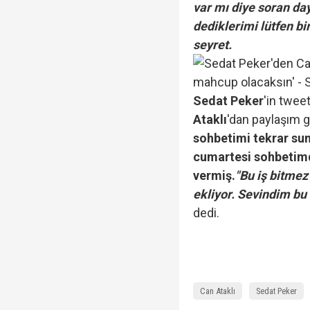
var mı diye soran d
dediklerimi lütfen bi
seyret.
Sedat Peker
'in twee
Ataklı
'dan paylaşım g
sohbetimi tekrar su
cumartesi sohbetim
vermiş.
"Bu iş bitmez
ekliyor. Sevindim bu 
dedi.
Can Ataklı
Sedat Peker