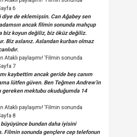
 diye de eklemişsin. Can Ağabey sen
ir adamsın ancak filmin sonunda mahçup
 biz koyun değiliz, biz öküz değiliz.
r. Biz aslanız. Aslandan kurban olmaz
anlıdır.
ımı kaybettim ancak geride beş canım
ama lütfen güven. Ben Teğmen Andrew’in
sı gereken mektubu okuduğumda 14
n büyüyünce bundan daha iyisini
. Filmin sonunda gençlere cep telefonun