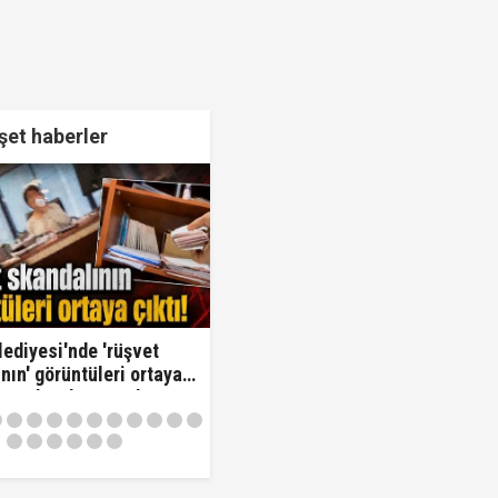
et haberler
lediyesi'nde 'rüşvet
nın' görüntüleri ortaya
Oraya koy ben oradan