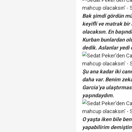
Bak şimdi gördün mü
keyifli ve matrak b
olacaksın. En başında
Kurban bunlardan olu
dedik. Aslanlar yedi c
Şu ana kadar iki can
daha var. Benim zek
Garcia’ya ulaştırma
yaşındaydım.
O yaşta iken bile be
yapabilirim demiştim