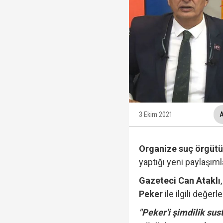
Ünlüler soruşturmasın
Yükseliş üst üste 3. gü
12 maddelik "çerçeve 
İzmit Belediyesi'nde '
3 Ekim 2021
A
Organize suç örgütü
yaptığı yeni paylaşım
Gazeteci Can Ataklı
Peker
ile ilgili değe
"Peker'i şimdilik sus