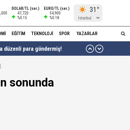
31°
DOLAR/TL (ser.)
EURO/TL (ser.)
2,000
47,720
54,900
%0.15
%0.18
İstanbul
OMI
EĞITIM
TEKNOLOJI
SPOR
YAZARLAR
ha düzenli para göndermiş!
idam edilmeye razıyım'
ı...
min sonunda
muda..!"
 ağabeyi Hür Ağbaba gözaltında!