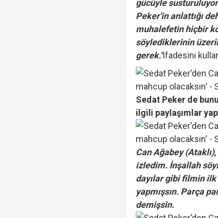
gücüyle susturuluyo
Peker'in anlattığı de
muhalefetin hiçbir 
söylediklerinin üzeri
gerek."
ifadesini kulla
Sedat Peker de bunu
ilgili paylaşımlar yap
Can Ağabey (Ataklı),
izledim. İnşallah sö
dayılar gibi filmin i
yapmışsın. Parça par
demişsin.