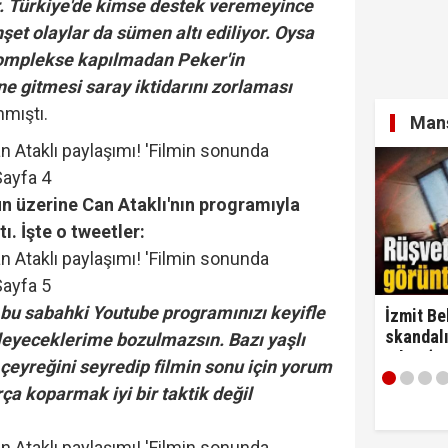
r. Türkiye'de kimse destek veremeyince
hşet olaylar da sümen altı ediliyor. Oysa
komplekse kapılmadan Peker'in
ne gitmesi saray iktidarını zorlaması
nmıştı.
Manş
n üzerine Can Ataklı'nın programıyla
tı.
İşte o tweetler:
 bu sabahki Youtube programınızı keyifle
İzmit Be
skandalı
yleyeceklerime bozulmazsın. Bazı yaşlı
çıktı! ‘
lk çeyreğini seyredip filmin sonu için yorum
alırım…'
ça koparmak iyi bir taktik değil