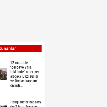
kunanlar
12 maddelik
"çerçeve yasa
teklifinde" neler yer
alacak? Bazı suçlar
ve Öcalan kapsam
dışında…
Hangi suçlar kapsam
dışı? İşte 'Terörsüz