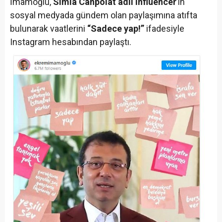
İmamoğlu,
Simla Canpolat adlı ınfluencer
’ın
sosyal medyada gündem olan paylaşımına atıfta
bulunarak vaatlerini
“Sadece yap!”
ifadesiyle
Instagram hesabından paylaştı.