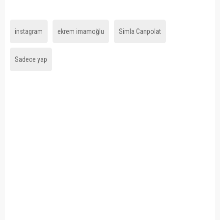
instagram
ekrem imamoğlu
Simla Canpolat
Sadece yap