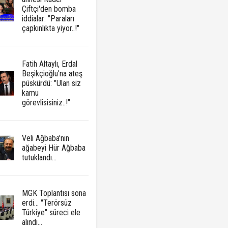
Çiftçi'den bomba
iddialar: "Paraları
çapkınlıkta yiyor..!"
Fatih Altaylı, Erdal
Beşikçioğlu'na ateş
püskürdü: "Ulan siz
kamu
görevlisisiniz..!"
Veli Ağbaba'nın
ağabeyi Hür Ağbaba
tutuklandı...
MGK Toplantısı sona
erdi... "Terörsüz
Türkiye" süreci ele
alındı...