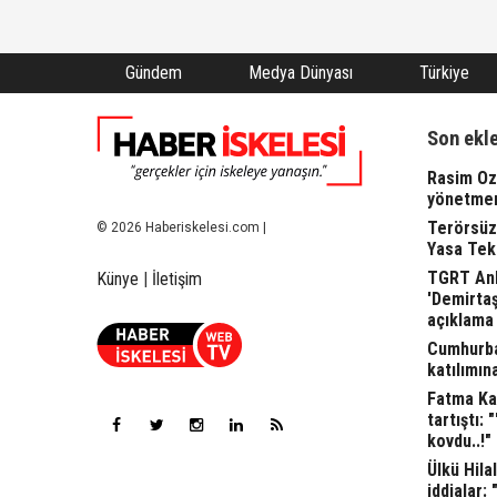
Gündem
Medya Dünyası
Türkiye
Son ekl
Rasim Oza
yönetme
Terörsüz
© 2026 Haberiskelesi.com |
Yasa Tekl
TGRT Ank
Künye
|
İletişim
'Demirta
açıklama 
Cumhurba
katılımına
Fatma Kap
tartıştı: 
kovdu..!"
Ülkü Hila
iddialar: 