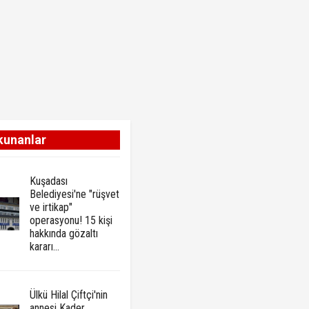
kunanlar
Kuşadası
Belediyesi'ne "rüşvet
ve irtikap"
operasyonu! 15 kişi
hakkında gözaltı
kararı...
Ülkü Hilal Çiftçi'nin
annesi Kader