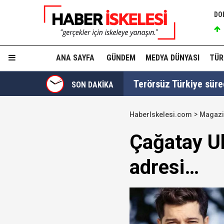
DO
ANA SAYFA
GÜNDEM
MEDYA DÜNYASI
TÜR
Terörsüz Türkiye süre
SON DAKİKA
HaberIskelesi.com
Magaz
TGRT Ankara Temsilci
Çağatay Ul
yapmadım' dedi..."
adresi…
Cumhurbaşkanı Erdoğan