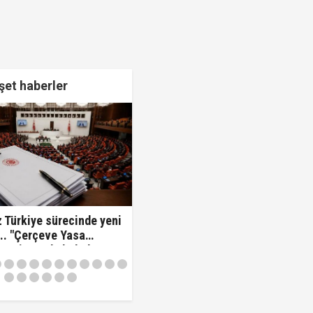
et haberler
 Türkiye sürecinde yeni
.. "Çerçeve Yasa
 komisyonda kabul