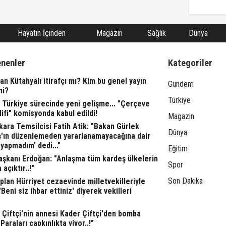
Hayatın İçinden
Magazin
Sağlık
Dünya
enenler
Kategoriler
n Kütahyalı itirafçı mı? Kim bu genel yayın
Gündem
ni?
Türkiye
 Türkiye sürecinde yeni gelişme... "Çerçeve
ifi" komisyonda kabul edildi!
Magazin
ara Temsilcisi Fatih Atik: "Bakan Gürlek
Dünya
ş'ın düzenlemeden yararlanamayacağına dair
yapmadım' dedi..."
Eğitim
şkanı Erdoğan: "Anlaşma tüm kardeş ülkelerin
Spor
 açıktır..!"
Son Dakika
lan Hürriyet cezaevinde milletvekilleriyle
"'Beni siz ihbar ettiniz' diyerek vekilleri
l Çiftçi'nin annesi Kader Çiftçi'den bomba
"Paraları çapkınlıkta yiyor..!"