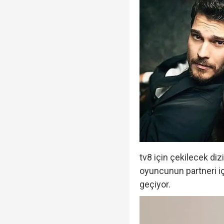
Veli Ağbaba'nın ağabe
Rasim Ozan Kütahyalı 
tv8 için çekilecek dizi
oyuncunun partneri i
geçiyor.