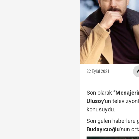
Fatma Kaplan Hürriyet c
Ülkü Hilal Çiftçi'nin a
YSK, YENİ Parti kararı
22 Eylül 2021
A
Son olarak
“Menajeri
Kuşadası Belediyesi'ne
Ulusoy
’un televizyon
konusuydu.
Son gelen haberlere 
Budayıcıoğlu
’nun or
Protesto oylar araştı