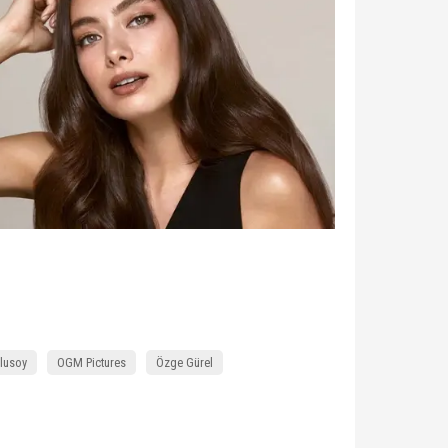
lusoy
OGM Pictures
Özge Gürel