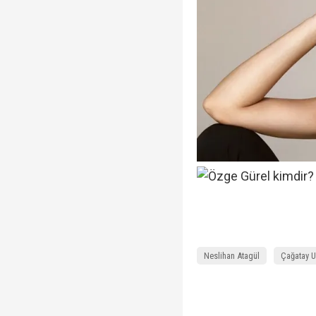
Neslihan Atagül
Çağatay U