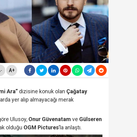
ezaevinde milletvekilleriyle tartıştı: "'Beni siz ihbar e
nnesi Kader Çiftçi'den bomba iddialar: "Paraları çapkınlı
nı verdi...Yakupoğlu, YSK'ya geri döndü....
A+
-
mi Ara”
dizisine konuk olan
Çağatay
 "rüşvet ve irtikap" operasyonu! 15 kişi hakkında gözalt
larda yer alıp almayacağı merak
göre Ulusoy,
Onur Güvenatam
ve
Gülseren
tak olduğu
OGM Pictures
’la anlaştı.
rmaya damga vurdu… Son ankette YENİ Parti'nin sıralam