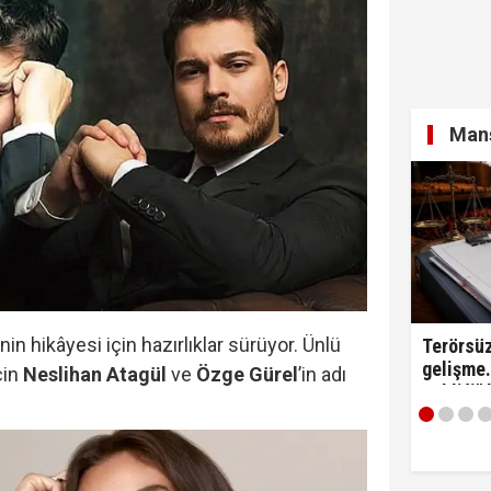
yi Hür Ağbaba tutuklandı...
Manş
itirafçı mı? Kim bu genel yayın yönetmeni?
nin hikâyesi için hazırlıklar sürüyor. Ünlü
Terörsüz
gelişme.
çin
Neslihan Atagül
ve
Özge Gürel
’in adı
Teklifi"
edildi!