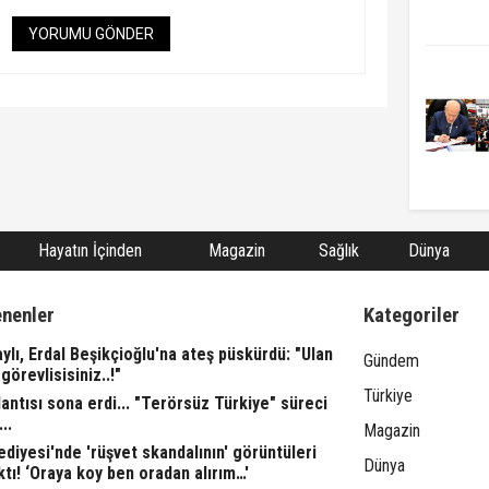
YORUMU GÖNDER
Hayatın İçinden
Magazin
Sağlık
Dünya
enenler
Kategoriler
aylı, Erdal Beşikçioğlu'na ateş püskürdü: "Ulan
Gündem
görevlisisiniz..!"
Türkiye
ntısı sona erdi... "Terörsüz Türkiye" süreci
..
Magazin
ediyesi'nde 'rüşvet skandalının' görüntüleri
Dünya
ktı! ‘Oraya koy ben oradan alırım…'