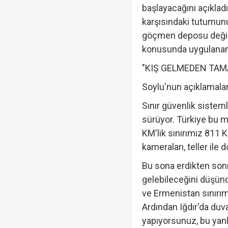
başlayacağını açıklad
karşısındaki tutumunu 
göçmen deposu değili
konusunda uygulanan st
"KIŞ GELMEDEN TA
Soylu'nun açıklamalar
Sınır güvenlik sistem
sürüyor. Türkiye bu m
KM'lik sınırımız 811 K
kameraları, teller ile d
Bu sona erdikten son
gelebileceğini düşün
ve Ermenistan sınırımı
Ardından Iğdır'da duv
yapıyorsunuz, bu yanl