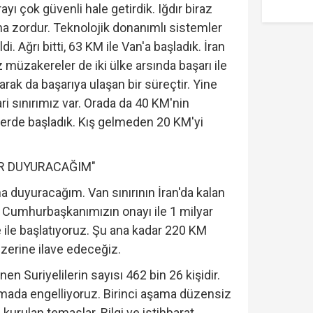
rayı çok güvenli hale getirdik. Iğdır biraz
aha zordur. Teknolojik donanımlı sistemler
di. Ağrı bitti, 63 KM ile Van'a başladık. İran
müzakereler de iki ülke arsında başarı ile
rak da başarıya ulaşan bir süreçtir. Yine
ri sınırımız var. Orada da 40 KM'nin
rlerde başladık. Kış gelmeden 20 KM'yi
R DUYURACAĞIM"
a duyuracağım. Van sınırının İran'da kalan
, Cumhurbaşkanımızın onayı ile 1 milyar
e ile başlatıyoruz. Şu ana kadar 220 KM
zerine ilave edeceğiz.
en Suriyelilerin sayısı 462 bin 26 kişidir.
ada engelliyoruz. Birinci aşama düzensiz
kurulan temaslar. Bilgi ve istihbarat