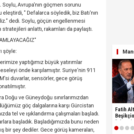
ı. Soylu, Avrupa'nın göçmen sorunu
eleştirdi, " Defalarca söyledik, biz Batı'nın
z." dedi. Soylu, göçün engellenmesi
ratejileri anlattı, rakamları da paylaştı.
MAMLAYACAĞIZ"
ı şöyle:
Manş
lerimize yaptığımız büyük yatırımlar
eseleyi önde karşılamıştır. Suriye'nin 911
M'si duvarlar, sensörler, gece görüş
onatılmıştır.
ra Doğu ve Güneydoğu sınırlarımızdan
düğümüz göç dalgalarına karşı Gürcistan
Fatih Alt
zda tel ve ışıklandırma çalışmaları başladı.
Beşikçio
arlara başladık. Başladığımızda bunu neden
"Ulan si
ış bir şey dediler. Gece görüş kameraları,