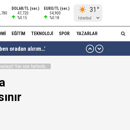
31°
DOLAR/TL (ser.)
EURO/TL (ser.)
9,780
47,720
54,900
%0.15
%0.18
İstanbul
OMI
EĞITIM
TEKNOLOJI
SPOR
YAZARLAR
 ben oradan alırım…'
ha düzenli para göndermiş!
laştı! Van sınır hattında...
idam edilmeye razıyım'
a
ı...
sınır
muda..!"