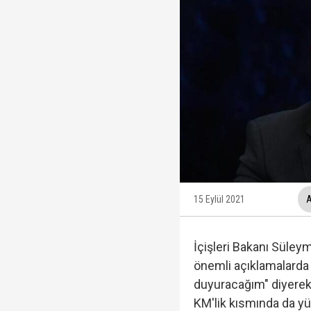
İzmir Büyükşehir Bele
Ünlüler soruşturmasın
Yükseliş üst üste 3. gü
MGK Toplantısı sona erd
15 Eylül 2021
A
İçişleri Bakanı Süley
önemli açıklamalarda 
duyuracağım" diyerek 
KM'lik kısmında da yü