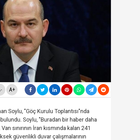
diyesi'nde "yolsuzluk" soruşturması... Veli Ağbaba'nın
da yeni skandal... Telefonundan mide bulandıran yazışm
nüne taşındı... Altın fiyatları gaza bastı!
i... "Terörsüz Türkiye" süreci ele alındı...
A+
-
man Soylu, "Göç Kurulu Toplantısı"nda
bulundu. Soylu, "Buradan bir haber daha
Van sınırının İran kısmında kalan 241
ksek güvenlikli duvar çalışmalarının