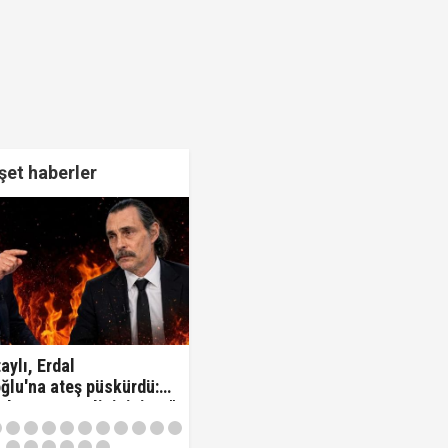
et haberler
aylı, Erdal
ğlu'na ateş püskürdü:
z kamu görevlisisiniz..!"