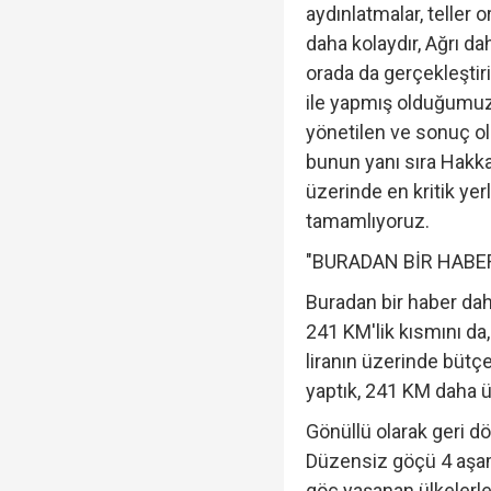
aydınlatmalar, teller o
daha kolaydır, Ağrı d
orada da gerçekleştiril
ile yapmış olduğumuz 
yönetilen ve sonuç ola
bunun yanı sıra Hakka
üzerinde en kritik ye
tamamlıyoruz.
"BURADAN BİR HABE
Buradan bir haber dah
241 KM'lik kısmını da
liranın üzerinde bütç
yaptık, 241 KM daha ü
Gönüllü olarak geri dön
Düzensiz göçü 4 aşam
göç yaşanan ülkelerle 