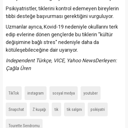
Psikiyatristler, tiklerini kontrol edemeyen bireylerin
tıbbi desteğe başvurması gerektiğini vurguluyor.
Uzmanlar ayrıca, Kovid-19 nedeniyle okullarını terk
edip evlerine dönen gençlerde bu tiklerin "kültür
değişimine bağlı stres" nedeniyle daha da
kötüleşebileceğine dair uyarıyor.
Independent Türkçe, VICE, Yahoo News
Derleyen:
Çağla Üren
TikTok
instagram
sosyal medya
youtuber
Snapchat
Z kuşağı
tik
tik salgını
psikiyatri
Tourette Sendromu