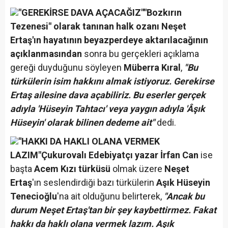
"GEREKİRSE DAVA AÇACAĞIZ"
"Bozkırın
Tezenesi" olarak tanınan halk ozanı Neşet
Ertaş'ın hayatının beyazperdeye aktarılacağının
açıklanmasından
sonra bu gerçekleri açıklama
gereği duyduğunu söyleyen
Müberra Kıral
,
"Bu
türkülerin isim hakkını almak istiyoruz. Gerekirse
Ertaş ailesine dava açabiliriz. Bu eserler gerçek
adıyla 'Hüseyin Tahtacı' veya yaygın adıyla 'Âşık
Hüseyin' olarak bilinen dedeme ait"
dedi.
"HAKKI DA HAKLI OLANA VERMEK
LAZIM"
Çukurovalı Edebiyatçı yazar İrfan Can
ise
başta
Acem Kızı türküsü
olmak üzere
Neşet
Ertaş
'ın seslendirdiği bazı türkülerin
Aşık Hüseyin
Tenecioğlu
'na ait olduğunu belirterek,
"Ancak bu
durum Neşet Ertaş'tan bir şey kaybettirmez. Fakat
hakkı da haklı olana vermek lazım. Aşık