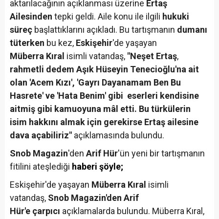
aktarılacağının açıklanması üzerine
Ertaş
Ailesinden
tepki geldi. Aile konu ile ilgili
hukuki
süreç
başlattıklarını açıkladı. Bu tartışmanın
dumanı
tüterken
bu kez,
Eskişehir
'de yaşayan
Müberra Kıral
isimli vatandaş,
"Neşet Ertaş
,
rahmetli dedem Aşık Hüseyin Tenecioğlu'na ait
olan 'Acem Kızı', 'Gayrı Dayanamam Ben Bu
Hasrete' ve 'Hata Benim' gibi eserleri kendisine
aitmiş gibi kamuoyuna mâl etti. Bu türkülerin
isim hakkını almak için gerekirse Ertaş ailesine
dava açabiliriz"
açıklamasında bulundu.
Snob Magazin
'den
Arif Hür
'ün yeni bir tartışmanın
fitilini ateşlediği
haberi şöyle;
Eskişehir'de yaşayan
Müberra Kıral
isimli
vatandaş,
Snob Magazin'den Arif
Hür'e
çarpıcı
açıklamalarda bulundu. Müberra Kıral,