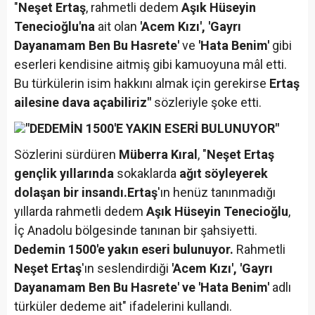
"
Neşet Ertaş
, rahmetli dedem
Aşık Hüseyin
Tenecioğlu'na
ait olan
'
Acem Kızı
', 'Gayrı
Dayanamam Ben Bu Hasrete'
ve
'Hata Benim'
gibi
eserleri kendisine aitmiş gibi kamuoyuna mâl etti.
Bu türkülerin isim hakkını almak için gerekirse
Ertaş
ailesine dava açabiliriz"
sözleriyle şoke etti.
"DEDEMİN 1500'E YAKIN ESERİ BULUNUYOR"
Sözlerini sürdüren
Müberra Kıral
, "
Neşet Ertaş
gençlik yıllarında
sokaklarda
ağıt söyleyerek
dolaşan bir insandı.
Ertaş
'ın henüz tanınmadığı
yıllarda rahmetli dedem
Aşık Hüseyin Tenecioğlu
,
İç Anadolu bölgesinde tanınan bir şahsiyetti.
Dedemin 1500'e yakın eseri bulunuyor.
Rahmetli
Neşet Ertaş
'ın seslendirdiği
'Acem Kızı', 'Gayrı
Dayanamam Ben Bu Hasrete' ve 'Hata Benim'
adlı
türküler dedeme ait" ifadelerini kullandı.