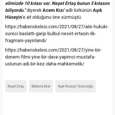
elimizde 10 kıtası var. Neşet Ertaş bunun 3 kıtasını
biliyordu."
diyerek
Acem Kızı'
adlı türkünün
Aşık
Hüseyin
'e ait olduğunu öne sürmüştü.
https://haberiskelesi.com/2021/08/27/aile-hukuki-
sureci-baslatti-garip-bulbul-neset-ertasin-ilk-
fragmani-yayinlandi/
https://haberiskelesi.com/2021/08/27/yine-bir-
donem-filmi-yine-bir-dava-yapimci-mustafa-
uslunun-adi-bir-kez-daha-mahkemelik/
Neşet Ertaş
Müberra Kıral
Aşık Hüseyin Tenecioğlu