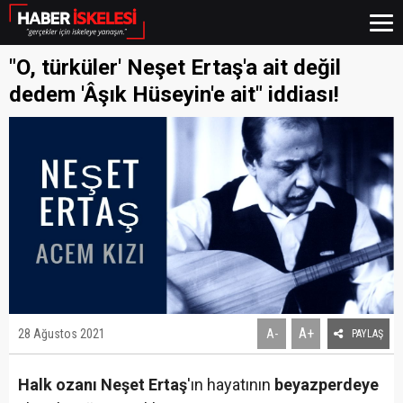
"O, türküler' Neşet Ertaş'a ait değil
dedem 'Âşık Hüseyin'e ait" iddiası!
A+
28 Ağustos 2021
A-
PAYLAŞ
Halk ozanı Neşet Ertaş
'ın hayatının
beyazperdeye