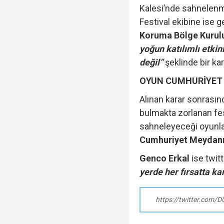
Kalesi’nde sahnelenm
Festival ekibine ise 
Koruma Bölge Kurul
yoğun katılımlı etkinl
değil”
şeklinde bir kara
OYUN CUMHURİYET
Alınan karar sonrasın
bulmakta zorlanan fest
sahneleyeceği oyunları
Cumhuriyet Meydan
Genco Erkal
ise twitt
yerde her fırsatta ka
https://twitter.com