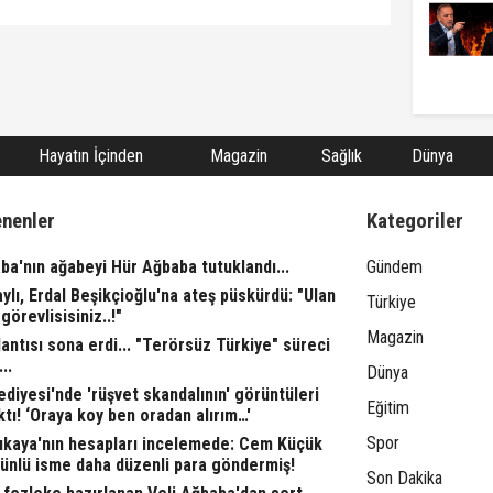
Hayatın İçinden
Magazin
Sağlık
Dünya
enenler
Kategoriler
ba'nın ağabeyi Hür Ağbaba tutuklandı...
Gündem
aylı, Erdal Beşikçioğlu'na ateş püskürdü: "Ulan
Türkiye
görevlisisiniz..!"
Magazin
ntısı sona erdi... "Terörsüz Türkiye" süreci
..
Dünya
ediyesi'nde 'rüşvet skandalının' görüntüleri
Eğitim
ktı! ‘Oraya koy ben oradan alırım…'
Spor
rıkaya'nın hesapları incelemede: Cem Küçük
 ünlü isme daha düzenli para göndermiş!
Son Dakika