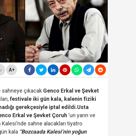
ldirdi... Mohamed Salah'ta mutlu son!
diyesi'nde "yolsuzluk" soruşturması... Veli Ağbaba'nın
da yeni skandal... Telefonundan mide bulandıran yazışm
yi Hür Ağbaba tutuklandı...
A+
-
e sahneye çıkacak
Genco Erkal ve Şevket
ları,
festivale iki gün kala, kalenin fiziki
adığı gerekçesiyle iptal edildi.
Usta
Genco Erkal ve Şevket Çoruh
‘un yarın ve
alesi’nde sahne alacakları tiyatro
 gün kala
“Bozcaada Kalesi’nin yoğun