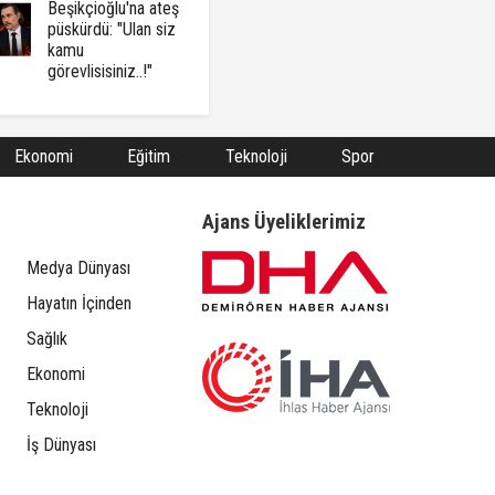
Beşikçioğlu'na ateş
püskürdü: "Ulan siz
kamu
görevlisisiniz..!"
Ekonomi
Eğitim
Teknoloji
Spor
Ajans Üyeliklerimiz
Medya Dünyası
Hayatın İçinden
Sağlık
Ekonomi
Teknoloji
İş Dünyası