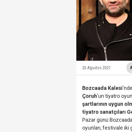
Trabzonspor, KAP'a bi
İzmir Büyükşehir Bele
Ünlüler soruşturmasın
Veli Ağbaba'nın ağabe
26 Ağustos 2021
A
Bozcaada Kalesi
'nd
Çoruh
'un tiyatro oyun
şartlarının uygun olm
tiyatro sanatçıları 
Pazar günü Bozcaada K
oyunları, festivale iki