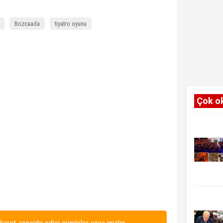
Bozcaada
tiyatro oyunu
Çok o