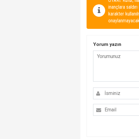
UYARI: Küfür, ha
inançlara saldırı
karakter kullanı
onaylanmayacakt
Yorum yazın