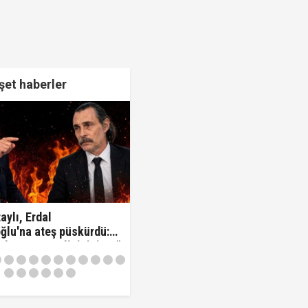
et haberler
aylı, Erdal
ğlu'na ateş püskürdü:
z kamu görevlisisiniz..!"