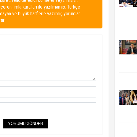
karet, rencide edici cümleler veya imalar,
 içeren, imla kuralları ile yazılmamış, Türkçe
lmayan ve büyük harflerle yazılmış yorumlar
ır.
YORUMU GÖNDER