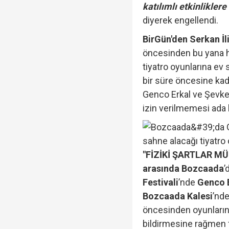
katılımlı etkinliklere
diyerek engellendi.
BirGün'den Serkan İl
öncesinden bu yana he
tiyatro oyunlarına ev
bir süre öncesine kad
Genco Erkal ve Şevke
izin verilmemesi ada 
"FİZİKİ ŞARTLAR MÜ
arasında Bozcaada
’
Festivali
’nde
Genco E
Bozcaada Kalesi
’nde
öncesinden oyunların
bildirmesine rağmen 