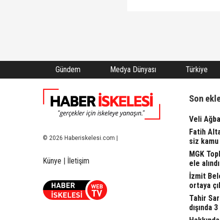
Gündem
Medya Dünyası
Türkiye
Son ekl
Veli Ağba
Fatih Alt
© 2026 Haberiskelesi.com |
siz kamu 
MGK Topla
Künye
|
İletişim
ele alındı.
İzmit Bel
ortaya çı
Tahir Sa
dışında 3