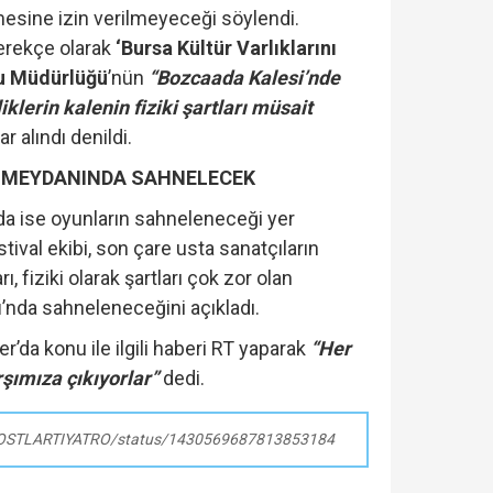
esine izin verilmeyeceği söylendi.
gerekçe olarak
‘Bursa Kültür Varlıklarını
u Müdürlüğü
’nün
“Bozcaada Kalesi’nde
iklerin kalenin fiziki şartları müsait
r alındı denildi.
 MEYDANINDA SAHNELECEK
da ise oyunların sahneleneceği yer
ival ekibi, son çare usta sanatçıların
, fiziki olarak şartları çok zor olan
ı
’nda sahneleneceğini açıkladı.
er’da konu ile ilgili haberi RT yaparak
“Her
rşımıza çıkıyorlar”
dedi.
/DOSTLARTIYATRO/status/1430569687813853184