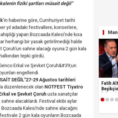
 kalenin fiziki şartları müsait değil”
ik
'in haberine göre, Cumhuriyet tarihi
r yıl adadaki festivallere, konserlere,
Manş
 sahipliği yapan Bozcaada Kalesi’nde kısa
ar herhangi bir yasak getirilmediği halde
t Çoruh’un sahne alacağı oyuna 2 gün kala
halkından tepki gördü.
SAİT DEĞİL"
27-29 Ağustos tarihleri
Fatih Alt
da düzenlenecek olan
NOTFEST Tiyatro
Beşikçio
rkal ve Şevket Çoruh
usta sanatçılar
"Ulan si
 sahne alacaklardı. Festival ekibi aylar
 Bozcaada Kalesi’nde sahne alacağını
festivale 2 gün kala oyunların Bozcaada