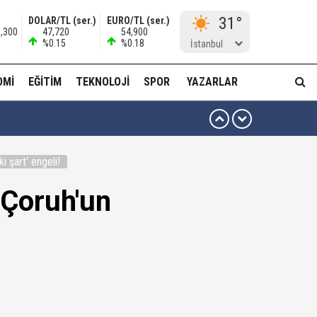
31°
DOLAR/TL (ser.)
EURO/TL (ser.)
1,300
47,720
54,900
%0.15
%0.18
İstanbul
OMI
EĞITIM
TEKNOLOJI
SPOR
YAZARLAR
 ben oradan alırım…'
i şart' engeli!
ha düzenli para göndermiş!
 Çoruh'un
idam edilmeye razıyım'
ı...
muda..!"