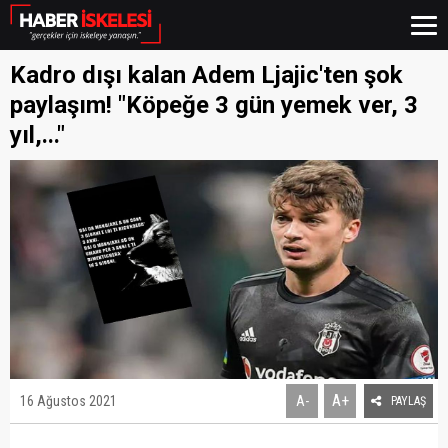
Kadro dışı kalan Adem Ljajic'ten şok
paylaşım! "Köpeğe 3 gün yemek ver, 3
yıl,..."
A+
16 Ağustos 2021
A-
PAYLAŞ