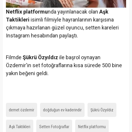
Netflix platformu
nda yayınlanacak olan
Aşk
Taktikleri
isimli filmiyle hayranlarının karşısına
çıkmaya hazırlanan güzel oyuncu, setten kareleri
Instagram hesabından paylaştı.
Filmde
Şükrü Özyıldız
ile başrol oynayan
Özdemir'in set fotoğraflarına kısa sürede 500 bine
yakın beğeni geldi.
demet özdemir
doğduğun ev kaderindir
Şükrü Özyıldız
Aşk Taktikleri
Setten Fotoğraflar
Netflix platformu