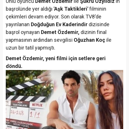
Ünlü oyuncu
Demet Özdemir
ile
Şükrü Özyıldız
'ın
başrolünde yer aldığı
'Aşk Taktikleri'
filminin
çekimleri devam ediyor. Son olarak TV8'de
yayınlanan
Doğduğun Ev Kaderindir
dizisinde
başrol oynayan
Demet Özdemir,
dizinin final
yapmasının ardından sevgilisi
Oğuzhan Koç
ile
uzun bir tatil yapmıştı.
Demet Özdemir, yeni filmi için setlere geri
döndü.