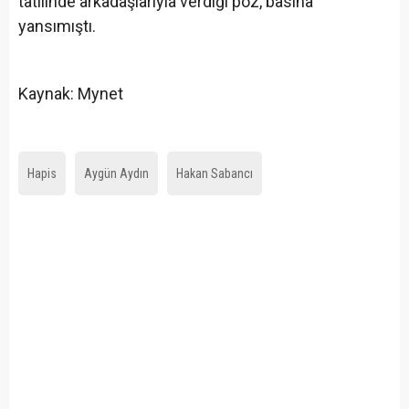
tatilinde arkadaşlarıyla verdiği poz, basına
yansımıştı.
Kaynak: Mynet
Hapis
Aygün Aydın
Hakan Sabancı