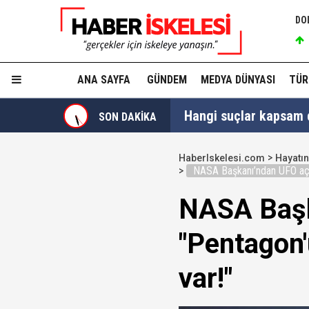
DO
ANA SAYFA
GÜNDEM
MEDYA DÜNYASI
TÜR
Hangi suçlar kapsam dı
SON DAKİKA
Devlet Bahçeli'den 'dev
HaberIskelesi.com
Hayatın
NASA Başkanı’ndan UFO açık
Trabzonspor, KAP'a bi
NASA Başk
İzmir Büyükşehir Bele
"Pentagon'
Ünlüler soruşturmasın
var!"
Yükseliş üst üste 3. gü