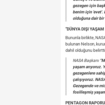
gezegen için başk
benim için 'evet'.
olduğuna dair bir
"DÜNYA DIŞI YAŞAM 
Bununla birlikte, NAS
bulunan Nelson, kurum
dahil olduğunu belirtti
NASA Başkanı
“M
yaşam arıyoruz. Y
gezegenlere sahip
çalışıyoruz. NASA'
Gezegende ve mis
fosilleşmiş yaşam
PENTAGON RAPORU'