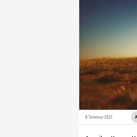
12 maddelik "çerçeve 
Ankara Cumhuriyet Başs
Beyaz TV sunucusu Tah
Hakkında fezleke hazı
8 Temmuz 2021
A