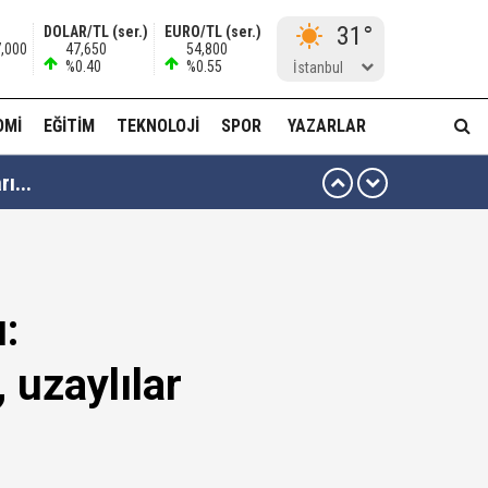
31°
DOLAR/TL (ser.)
EURO/TL (ser.)
7,000
47,650
54,800
%0.40
%0.55
İstanbul
OMI
EĞITIM
TEKNOLOJI
SPOR
YAZARLAR
ı...
muda..!"
:
 ağabeyi Hür Ağbaba gözaltında!
 uzaylılar
alar ve görseller çıktı!