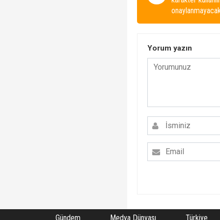
onaylanmayacakt
Yorum yazın
Gündem
Medya Dünyası
Türkiye