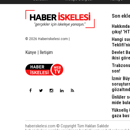
Son ekl
Hakkında 
çıkış! 'H
Hangi suç
© 2026 Haberiskelesi.com |
Teklifi'ni
Devlet Bah
Künye
|
İletişim
ikisi gör
Trabzonsp
son!
İzmir Büy
soruşturm
gözaltınd
Ünlüler s
mide bula
Yükseliş ü
gaza bast
haberiskelesi.com © Copyright Tüm Hakları Saklıdır