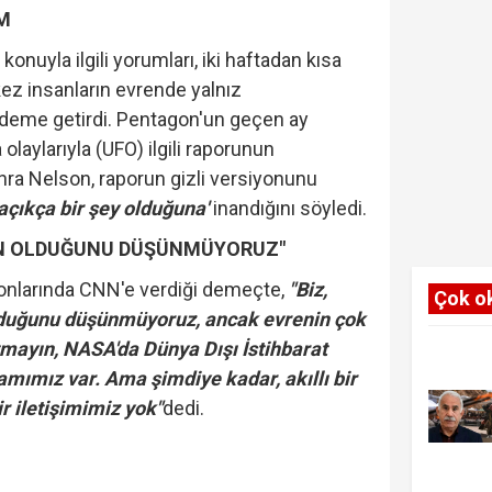
M
n konuyla ilgili yorumları, iki haftadan kısa
 kez insanların evrende yalnız
deme getirdi. Pentagon'un geçen ay
laylarıyla (UFO) ilgili raporunun
ra Nelson, raporun gizli versiyonunu
açıkça bir şey olduğuna'
inandığını söyledi.
AN OLDUĞUNU DÜŞÜNMÜYORUZ"
sonlarında CNN'e verdiği demeçte,
"Biz,
Çok o
duğunu düşünmüyoruz, ancak evrenin çok
mayın, NASA'da Dünya Dışı İstihbarat
ramımız var. Ama şimdiye kadar, akıllı bir
ir iletişimimiz yok"
dedi.