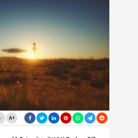
yasa teklifinde" neler yer alacak? Bazı suçlar ve Öca
avcılığı, Özgür Özel ve Veli Ağbaba'nın 'dokunulmazlığ
ir Sarıkaya tutuklandı...
rlanan Veli Ağbaba'dan sert çıkış! 'HTS kaydım varsa 
A+
-