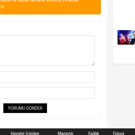
ır.
YORUMU GÖNDER
Hayatın İçinden
Magazin
Sağlık
Dünya