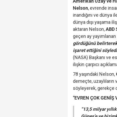
Amerikan Uzay ve Ha
Nelson
, evrende insa
inandığını ve dünya il
dünya dışı yaşama iliş
aktaran Nelson,
ABD 
geçen ay yayımlana
gördüğünü belirterek,
işaret ettiğini söyledi
(NASA) Başkanı ve esk
ilişkin çarpıcı açıkla
78 yaşındaki Nelson,
demeçte, uzaylıların v
söyleyerek, gerekçe ol
"EVREN ÇOK GENİŞ V
“13,5 milyar yıllı
Güneş’e ve bizimk