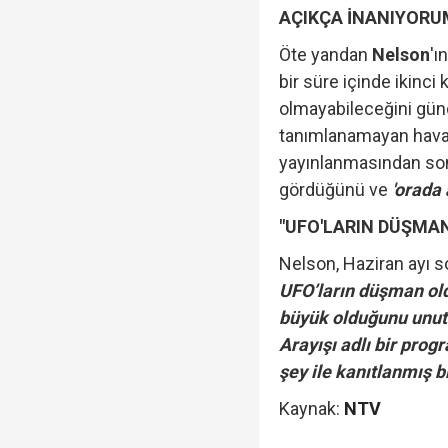
AÇIKÇA İNANIYORU
Öte yandan
Nelson
'ı
bir süre içinde ikinci
olmayabileceğini gün
tanımlanamayan hava o
yayınlanmasından son
gördüğünü ve
'orada 
"UFO'LARIN DÜŞM
Nelson, Haziran ayı 
UFO’ların düşman ol
büyük olduğunu unut
Arayışı adlı bir prog
şey ile kanıtlanmış b
Kaynak:
NTV