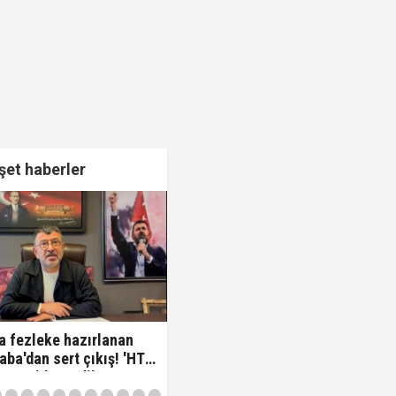
et haberler
a fezleke hazırlanan
aba'dan sert çıkış! 'HTS
varsa idam edilmeye