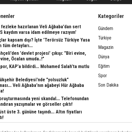
enenler
Kategoriler
fezleke hazırlanan Veli Ağbaba'dan sert
Gündem
TS kaydım varsa idam edilmeye razıyım'
Türkiye
lar kapsam dışı? İşte 'Terörsüz Türkiye Yasa
n tüm detayları...
Magazin
çeli'den 'devlet projesi' çıkışı: "Biri evine,
Dünya
evine, Öcalan umuda..!"
Eğitim
or, KAP'a bildirdi... Mohamed Salah'ta mutlu
Spor
ükşehir Belediyesi'nde "yolsuzluk"
Son Dakika
ası... Veli Ağbaba'nın ağabeyi Hür Ağbaba
a!
oruşturmasında yeni skandal... Telefonundan
ndıran yazışmalar ve görseller çıktı!
st üste 3. gününe taşındı... Altın fiyatları
ı!