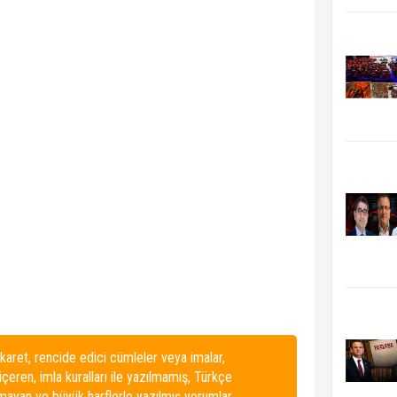
karet, rencide edici cümleler veya imalar,
 içeren, imla kuralları ile yazılmamış, Türkçe
lmayan ve büyük harflerle yazılmış yorumlar