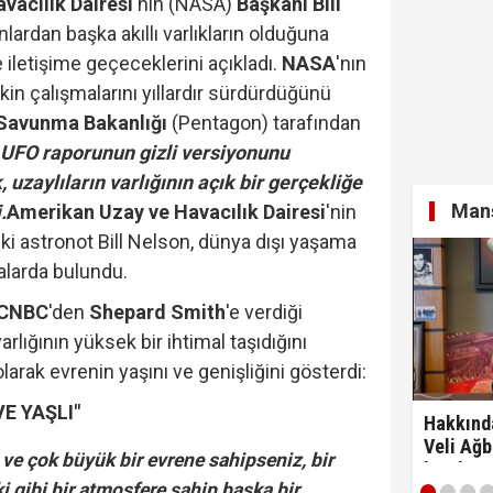
vacılık Dairesi
'nin (NASA)
Başkanı Bill
nlardan başka akıllı varlıkların olduğuna
e iletişime geçeceklerini açıkladı.
NASA
'nın
kin çalışmalarını yıllardır sürdürdüğünü
Savunma Bakanlığı
(Pentagon) tarafından
n
UFO raporunun gizli versiyonunu
 uzaylıların varlığının açık bir gerçekliğe
Manş
.
Amerikan Uzay ve Havacılık Dairesi
'nin
i astronot Bill Nelson, dünya dışı yaşama
malarda bulundu.
CNBC
'den
Shepard Smith
'e verdiği
arlığının yüksek bir ihtimal taşıdığını
arak evrenin yaşını ve genişliğini gösterdi:
E YAŞLI"
Hakkınd
Veli Ağb
k ve çok büyük bir evrene sahipseniz, bir
kaydım 
i gibi bir atmosfere sahip başka bir
razıyım'