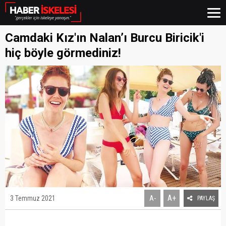
Camdaki Kız'ın Nalan’ı Burcu Biricik'i
hiç böyle görmediniz!
A+
3 Temmuz 2021
A-
PAYLAŞ