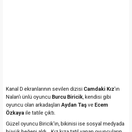
Kanal D ekranlarının sevilen dizisi
Camdaki Kız
'ın
Nalan’ı ünlü oyuncu
Burcu Biricik
, kendisi gibi
oyuncu olan arkadaşları
Aydan Taş
ve
Ecem
Özkaya
ile tatile çıktı.
Güzel oyuncu Biricik'in, bikinisi ise sosyal medyada
büyük beğeni aldı... Kız kıza tatil yapan oyuncuların