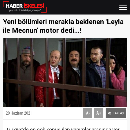
Yeni bölümleri merakla beklenen 'Leyla
ile Mecnun' motor dedi...!
A+
20 Haziran 2021
A-
PAYLAŞ
Türkiye’de en çok konuşulan yapımlar arasında yer