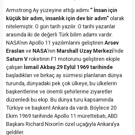
Armstrong Ay yüzeyine attığı adımı
‘’ İnsan için
küçük bir adım, insanlık için dev bir adım’’
olarak
nitelemiştir. O gün tarih yazılır. O tarihi yazanlar
arasında iki de değerli Türk bilim adamı vardır.
NASA’nın Apollo 11 yazılımlarını geliştiren
Arsev
Eraslan
ve
NASA
’nın
Marshall Uzay Merkezi
’nde
Saturn V
roketinin F1 motorunu geliştiren ekiple
çalışan
İsmail Akbay.29 Eylül 1969 tarihinde
başladıkları ve birkaç ay sürmesi planlanan dünya
turunda, dünyadaki pek çok ülkeye, bu ülkelerin
başkentlerine ve önemli şehirlerine ziyaretler
düzenledi bu ekip. Bu dünya turu kapsamında
Türkiye ve başkent Ankara da vardı. Böylece 20
Ekim 1969 tarihinde Apollo 11 mürettebatı, ABD
Başkanı Richard Nixon’ın özel uçağıyla Ankara’ya
geldiler.