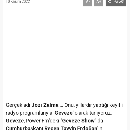
A+
10 Kasım 2022
A-
PAYLAŞ
Gerçek adı
Jozi Zalma
... Onu, yıllardır yaptığı keyifli
radyo programlarıyla '
Geveze'
olarak tanıyoruz.
Geveze
, Power Fm'deki
"Geveze Show"
da
Cumhurbaşkanı Recep Tayyip Erdoğan
'ın