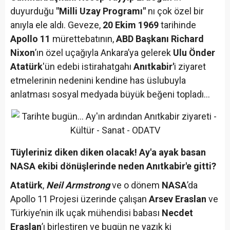
duyurduğu
"Milli Uzay Programı"
nı çok özel bir
anıyla ele aldı. Geveze,
20 Ekim 1969
tarihinde
Apollo 11
mürettebatının,
ABD Başkanı Richard
Nixon
’ın özel uçağıyla Ankara’ya gelerek
Ulu Önder
Atatürk
'ün edebi istirahatgahı
Anıtkabir'
i ziyaret
etmelerinin nedenini kendine has üslubuyla
anlatması sosyal medyada büyük beğeni topladı…
Tüyleriniz diken diken olacak! Ay'a ayak basan
NASA ekibi dönüşlerinde neden Anıtkabir'e gitti?
Atatürk
,
Neil Armstrong
ve o dönem
NASA
’da
Apollo 11 Projesi üzerinde çalışan
Arsev Eraslan
ve
Türkiye’nin ilk uçak mühendisi babası
Necdet
Eraslan
’ı birleştiren ve bugün ne yazık ki