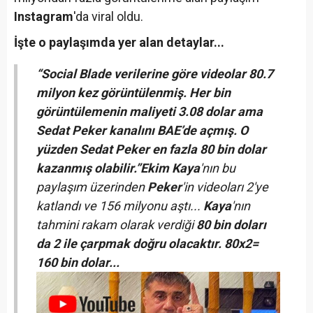
Instagram
'da viral oldu.
İşte o paylaşımda yer alan detaylar...
“Social Blade verilerine göre videolar 80.7
milyon kez görüntülenmiş. Her bin
görüntülemenin maliyeti 3.08 dolar ama
Sedat Peker kanalını BAE’de açmış. O
yüzden Sedat Peker en fazla 80 bin dolar
kazanmış olabilir.”
Ekim Kaya
'nın bu
paylaşım üzerinden
Peker
'in videoları 2'ye
katlandı ve 156 milyonu aştı...
Kaya
'nın
tahmini rakam olarak verdiği
80 bin doları
da 2 ile çarpmak doğru olacaktır. 80x2=
160 bin dolar...