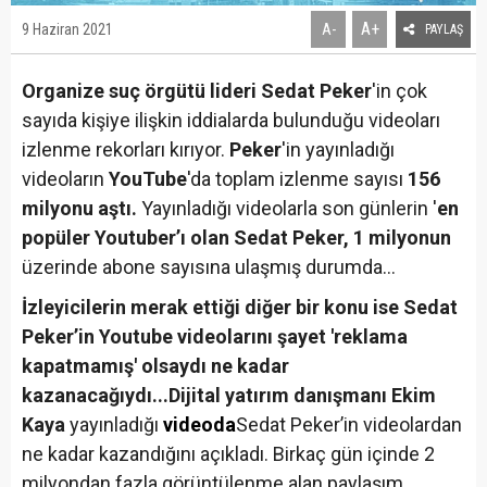
A+
9 Haziran 2021
A-
PAYLAŞ
Organize suç örgütü lideri Sedat Peker
'in çok
sayıda kişiye ilişkin iddialarda bulunduğu videoları
izlenme rekorları kırıyor.
Peker
'in yayınladığı
videoların
YouTube
'da toplam izlenme sayısı
156
milyonu aştı.
Yayınladığı videolarla son günlerin '
en
popüler Youtuber’ı olan Sedat Peker,
1 milyonun
üzerinde abone sayısına ulaşmış durumda...
İzleyicilerin merak ettiği diğer bir konu ise Sedat
Peker’in Youtube videolarını şayet 'reklama
kapatmamış' olsaydı ne kadar
kazanacağıydı...
Dijital yatırım danışmanı Ekim
Kaya
yayınladığı
videoda
Sedat Peker’in videolardan
ne kadar kazandığını açıkladı. Birkaç gün içinde 2
milyondan fazla görüntülenme alan paylaşım