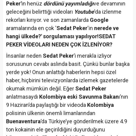
Peker'
in henüz
dördünü yayımladığı
ve devamının
geleceğini belirttiği videoları
Youtube
'da izlenme
rekorları kırıyor. ve son zamanlarda
Google
aramalarında en çok '
Sedat Peker
'in
nerede ve
hangi ülkede?' sorgulaması yapılıyor!
SEDAT
PEKER VİDEOLARI NEDEN ÇOK İZLENİYOR?
İnsanlar neden
Sedat Peker
’i merakla izliyor
sorusunun cevabı aslında basit. Çünkü bunlar başka
yerde yok! Onun anlattığı haberlerin hepsi özel
haber, hiçbirini televizyonlarda izlemek gazetelerde
okumak mümkün değil. Eğer
Sedat Peker
anlatmasaydı
Kolombiya eski Savunma Bakan
ı’nın
9 Haziran’da paylaştığı bir videoda
Kolombiya
polisinin ülkenin önemli limanlarından
Buenaventura
’da Türkiye’ye gönderilmek üzere 4.9
ton kokainin ele geçirildiğini duyurduğunu