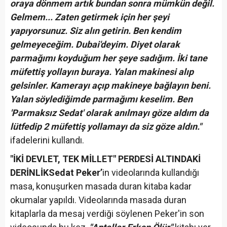
oraya dönmem artık bundan sonra mümkün değil.
Gelmem... Zaten getirmek için her şeyi
yapıyorsunuz. Siz alın getirin. Ben kendim
gelmeyeceğim. Dubai'deyim. Diyet olarak
parmağımı koyduğum her şeye sadığım. İki tane
müfettiş yollayın buraya. Yalan makinesi alıp
gelsinler. Kamerayı açıp makineye bağlayın beni.
Yalan söylediğimde parmağımı keselim. Ben
'Parmaksız Sedat' olarak anılmayı göze aldım da
lütfedip 2 müfettiş yollamayı da siz göze aldın."
ifadelerini kullandı.
"İKİ DEVLET, TEK MİLLET" PERDESİ ALTINDAKİ
DERİNLİK
Sedat Peker’
in videolarında kullandığı
masa, konuşurken masada duran kitaba kadar
okumalar yapıldı. Videolarında masada duran
kitaplarla da mesaj verdiği söylenen Peker'in son