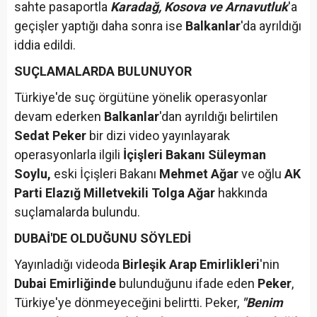
sahte pasaportla
Karadağ, Kosova ve Arnavutluk
'a
geçişler yaptığı daha sonra ise
Balkanlar
'da ayrıldığı
iddia edildi.
SUÇLAMALARDA BULUNUYOR
Türkiye'de suç örgütüne yönelik operasyonlar
devam ederken
Balkanlar
'dan ayrıldığı belirtilen
Sedat Peker
bir dizi video yayınlayarak
operasyonlarla ilgili
İçişleri Bakanı Süleyman
Soylu,
eski İçişleri Bakanı
Mehmet Ağar
ve oğlu
AK
Parti Elazığ Milletvekili Tolga Ağar
hakkında
suçlamalarda bulundu.
DUBAİ'DE OLDUĞUNU SÖYLEDİ
Yayınladığı videoda
Birleşik Arap Emirlikleri
'nin
Dubai Emirliğinde
bulunduğunu ifade eden
Peker
,
Türkiye'ye dönmeyeceğini belirtti. Peker,
"Benim