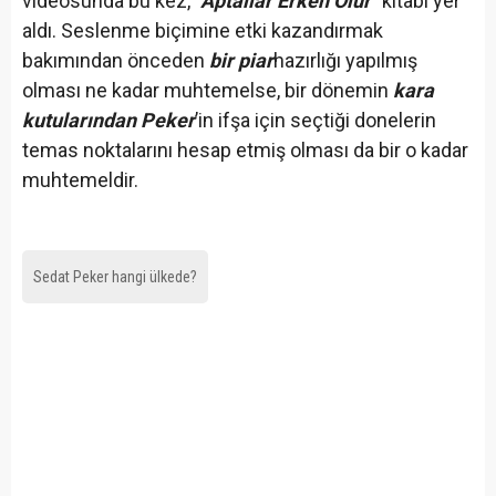
videosunda bu kez,
"Aptallar Erken Ölür"
kitabı yer
aldı. Seslenme biçimine etki kazandırmak
bakımından önceden
bir piar
hazırlığı yapılmış
olması ne kadar muhtemelse, bir dönemin
kara
kutularından Peker
’in ifşa için seçtiği donelerin
temas noktalarını hesap etmiş olması da bir o kadar
muhtemeldir.
Sedat Peker hangi ülkede?